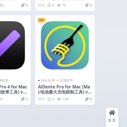
6.1.0 激活版
86
0
0
0
73
0
VIP
用软件
Mac应用
应用软件
ro 4 for Mac
AlDente Pro for Mac (Ma
效率工具) v4.
c电池最大充电限制工具) v1.
38.1 激活版
51
0
0
0
1.9K
8
首页