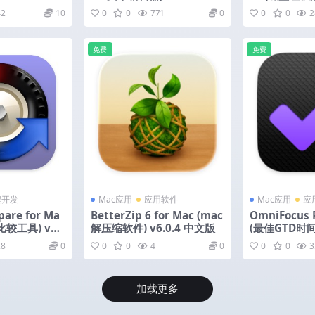
活版
0 激活版
42
10
0
0
771
0
0
0
2
免费
免费
程开发
Mac应用
应用软件
Mac应用
应
are for Ma
BetterZip 6 for Mac (mac
OmniFocus P
较工具) v5.
解压缩软件) v6.0.4 中文版
(最佳GTD时间
8.13 中文版
28
0
0
0
4
0
0
0
3
加载更多