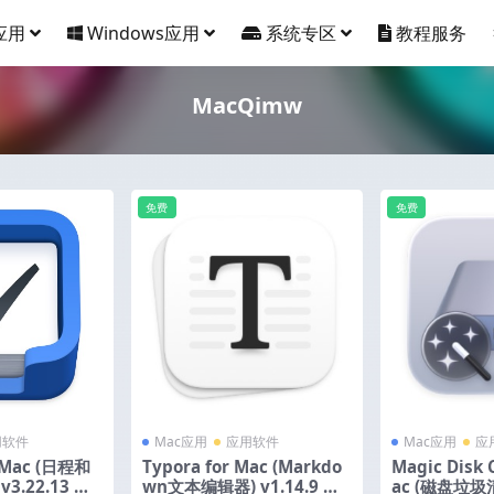
应用
Windows应用
系统专区
教程服务
MacQimw
免费
免费
用软件
Mac应用
应用软件
Mac应用
应
r Mac (日程和
Typora for Mac (Markdo
Magic Disk 
3.22.13 激
wn文本编辑器) v1.14.9 激
ac (磁盘垃圾清