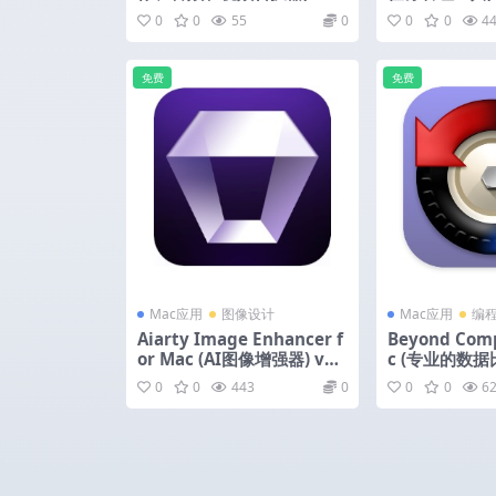
0.6 中文版
活版
0
0
55
0
0
0
4
免费
免费
Mac应用
图像设计
Mac应用
编
Aiarty Image Enhancer f
Beyond Comp
or Mac (AI图像增强器) v3.
c (专业的数据比
13 激活版
2.5 中文版
0
0
443
0
0
0
6