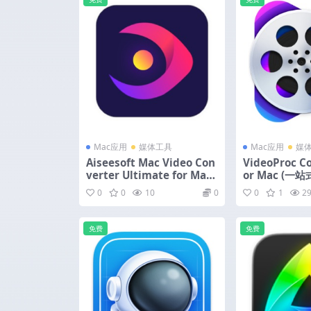
Mac应用
媒体工具
Mac应用
媒
Aiseesoft Mac Video Con
VideoProc Co
verter Ultimate for Mac
or Mac (
(好用的视频转换工具) v10.
件) v8.11 中
0
0
10
0
0
1
2
5.52 激活版
免费
免费