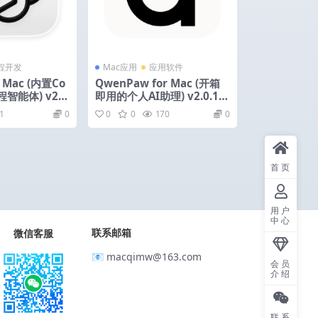
程开发
Mac应用
应用软件
r Mac (内置Co
QwenPaw for Mac (开箱
智能体) v26.
即用的个人AI助理) v2.0.1
 中文版
中文版-内置免费模型
1
0
0
0
170
0
首页
用户
中心
联系邮箱
微信客服
📧 macqimw@163.com
会员
介绍
联系