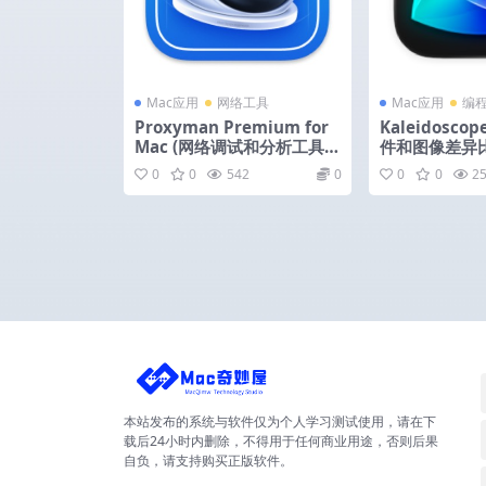
Mac应用
网络工具
Mac应用
编
Proxyman Premium for
Kaleidoscop
Mac (网络调试和分析工具)
件和图像差异比较
v6.14.0 激活版
激活版
0
0
542
0
0
0
2
本站发布的系统与软件仅为个人学习测试使用，请在下
载后24小时内删除，不得用于任何商业用途，否则后果
自负，请支持购买正版软件。