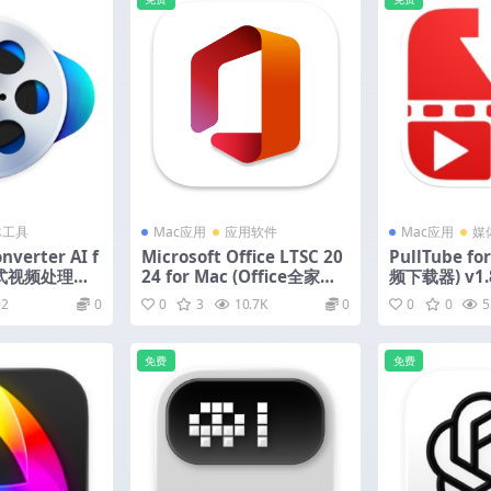
体工具
Mac应用
应用软件
Mac应用
媒
nverter AI f
Microsoft Office LTSC 20
PullTube f
一站式视频处理软
24 for Mac (Office全家桶)
频下载器) v1.
文版
v16.111.2 中文激活版
92
0
0
3
10.7K
0
0
0
5
免费
免费