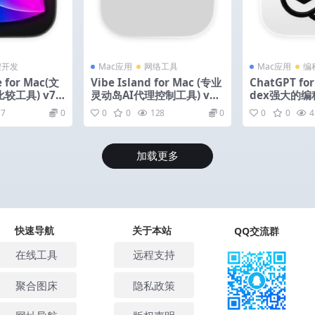
程开发
Mac应用
网络工具
Mac应用
编
e for Mac(文
Vibe Island for Mac (专业
ChatGPT fo
工具) v7.0
灵动岛AI代理控制工具) v1.
dex强大的编程
0.42 激活版
721.41059
57
0
0
0
128
0
0
0
4
加载更多
快速导航
关于本站
QQ交流群
在线工具
远程支持
聚合图床
隐私政策