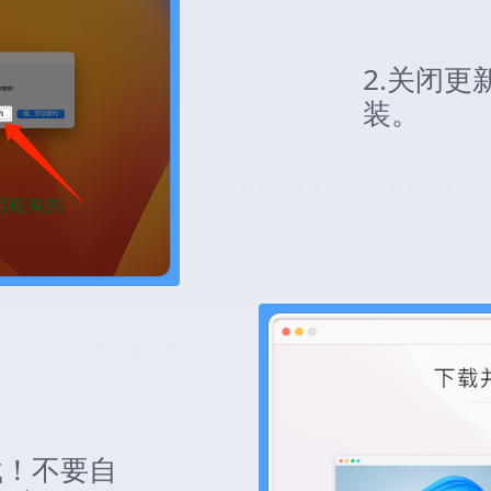
2.关闭
装。
载！不要自