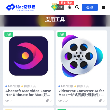
限时优惠
VIP
登录
应用工具
免费
免费
Mac应用
媒体工具
Mac应用
媒体工具
Aiseesoft Mac Video Conve
VideoProc Converter AI for
rter Ultimate for Mac (好用
Mac (一站式视频处理软件) v
的视频转换工具) v10.5.52 激
8.11 中文版
9
0
292
0
活版