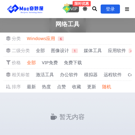
限时优惠
VIP
登录
网络工具
分类
Windows应用
6
二级分类
全部
图像设计
媒体工具
应用软件
1
4
价格
全部
VIP免费
免费下载
相关标签
激活工具
办公软件
模拟器
远程软件
Cen
排序
最新
热度
点赞
收藏
更新
随机
暂无内容