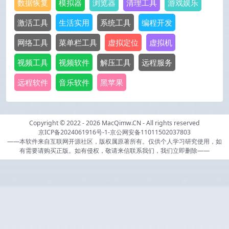
数据恢复
模拟器
浏览器
清理工具
游戏娱乐
激活工具
生活实用
系统工具
编程开发
网络工具
菜单栏工具
虚拟定位
虚拟机
视频工具
视频软件
解压工具
远程服务
远程软件
音乐软件
黑苹果
Copyright © 2022 - 2026
MacQimw.CN
- All rights reserved
京ICP备2024061916号-1
-
京公网安备11011502037803
——本软件来自互联网开源社区，版权属原著所有。仅供个人学习研究使用，如
有需要请购买正版。如有侵权，敬请来信联系我们，我们立即删除——