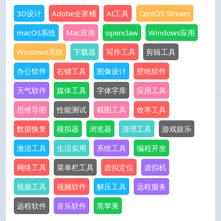
3D设计
Adobe全家桶
AI工具
CentOS Stream
macOS系统
Mac应用
openclaw
Windows应用
Windows系统
下载器
写作工具
剪辑工具
办公软件
右键工具
图像设计
壁纸软件
天气软件
媒体工具
字体字库
应用工具
思维导图
性能测试
截图工具
效率工具
数据恢复
模拟器
浏览器
清理工具
游戏娱乐
激活工具
生活实用
系统工具
编程开发
网络工具
菜单栏工具
虚拟定位
虚拟机
视频工具
视频软件
解压工具
远程服务
远程软件
音乐软件
黑苹果