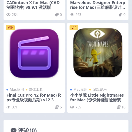
CADintosh X for Mac (CAD
Marvelous Designer Enterp
制图软件) v8.9.1 激活版
rise for Mac (三维服装设计软
件) v2024.2.177 激活版
284
0
263
0
VIP
VIP
Mac应用
媒体工具
Mac应用
游戏娱乐
Final Cut Pro 12 for Mac (fc
小小梦魇 Little Nightmares
px专业级视频后期) v12.3 激
for Mac (惊悚解谜冒险游戏)
活版
v5.8 中文移植版
371
5
739
10
评论(0)