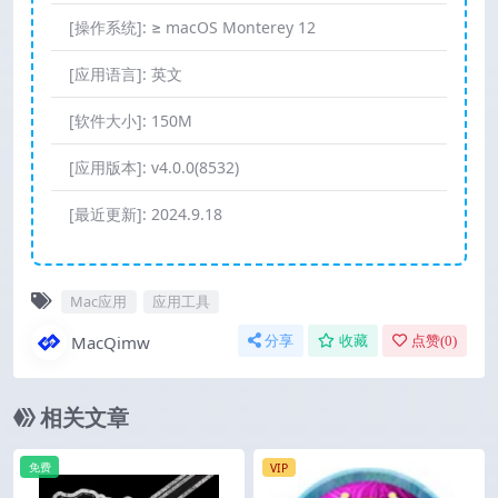
[操作系统]:
≥ macOS Monterey 12
[应用语言]:
英文
[软件大小]:
150M
[应用版本]:
v4.0.0(8532)
[最近更新]:
2024.9.18
Mac应用
应用工具
MacQimw
分享
收藏
点赞(
0
)
相关文章
免费
VIP