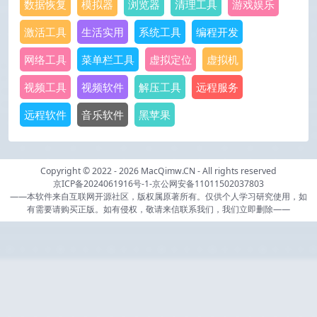
数据恢复
模拟器
浏览器
清理工具
游戏娱乐
激活工具
生活实用
系统工具
编程开发
网络工具
菜单栏工具
虚拟定位
虚拟机
视频工具
视频软件
解压工具
远程服务
远程软件
音乐软件
黑苹果
Copyright © 2022 - 2026
MacQimw.CN
- All rights reserved
京ICP备2024061916号-1
-
京公网安备11011502037803
——本软件来自互联网开源社区，版权属原著所有。仅供个人学习研究使用，如
有需要请购买正版。如有侵权，敬请来信联系我们，我们立即删除——