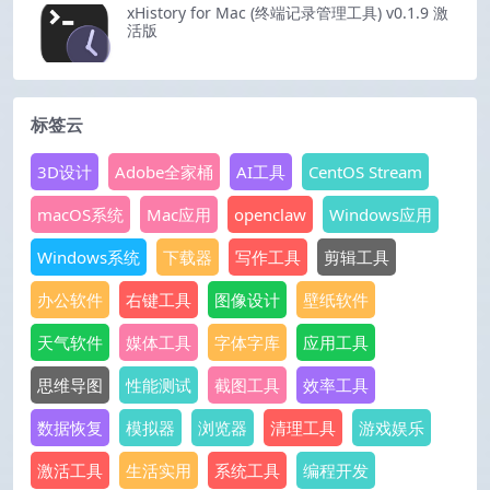
xHistory for Mac (终端记录管理工具) v0.1.9 激
活版
标签云
3D设计
Adobe全家桶
AI工具
CentOS Stream
macOS系统
Mac应用
openclaw
Windows应用
Windows系统
下载器
写作工具
剪辑工具
办公软件
右键工具
图像设计
壁纸软件
天气软件
媒体工具
字体字库
应用工具
思维导图
性能测试
截图工具
效率工具
数据恢复
模拟器
浏览器
清理工具
游戏娱乐
激活工具
生活实用
系统工具
编程开发