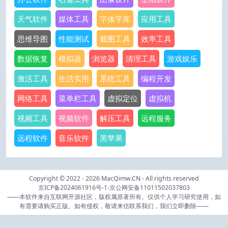
天气软件
媒体工具
字体字库
应用工具
思维导图
性能测试
截图工具
效率工具
数据恢复
模拟器
浏览器
清理工具
游戏娱乐
激活工具
生活实用
系统工具
编程开发
网络工具
菜单栏工具
虚拟定位
虚拟机
视频工具
视频软件
解压工具
远程服务
远程软件
音乐软件
黑苹果
Copyright © 2022 - 2026
MacQimw.CN
- All rights reserved
京ICP备2024061916号-1
-
京公网安备11011502037803
——本软件来自互联网开源社区，版权属原著所有。仅供个人学习研究使用，如
有需要请购买正版。如有侵权，敬请来信联系我们，我们立即删除——