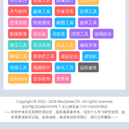
办公软件
右键工具
图像设计
壁纸软件
天气软件
媒体工具
字体字库
应用工具
思维导图
性能测试
截图工具
效率工具
数据恢复
模拟器
浏览器
清理工具
游戏娱乐
激活工具
生活实用
系统工具
编程开发
网络工具
菜单栏工具
虚拟定位
虚拟机
视频工具
视频软件
解压工具
远程服务
远程软件
音乐软件
黑苹果
Copyright © 2022 - 2026
MacQimw.CN
- All rights reserved
京ICP备2024061916号-1
-
京公网安备11011502037803
——本软件来自互联网开源社区，版权属原著所有。仅供个人学习研究使用，如
有需要请购买正版。如有侵权，敬请来信联系我们，我们立即删除——