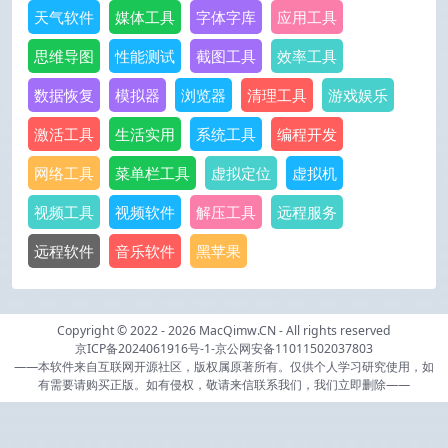
天气软件
媒体工具
字体字库
应用工具
思维导图
性能测试
截图工具
效率工具
数据恢复
模拟器
浏览器
清理工具
游戏娱乐
激活工具
生活实用
系统工具
编程开发
网络工具
菜单栏工具
虚拟定位
虚拟机
视频工具
视频软件
解压工具
远程服务
远程软件
音乐软件
黑苹果
Copyright © 2022 - 2026
MacQimw.CN
- All rights reserved
京ICP备2024061916号-1
-
京公网安备11011502037803
——本软件来自互联网开源社区，版权属原著所有。仅供个人学习研究使用，如
有需要请购买正版。如有侵权，敬请来信联系我们，我们立即删除——