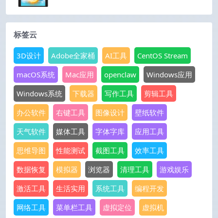
标签云
3D设计
Adobe全家桶
AI工具
CentOS Stream
macOS系统
Mac应用
openclaw
Windows应用
Windows系统
下载器
写作工具
剪辑工具
办公软件
右键工具
图像设计
壁纸软件
天气软件
媒体工具
字体字库
应用工具
思维导图
性能测试
截图工具
效率工具
数据恢复
模拟器
浏览器
清理工具
游戏娱乐
激活工具
生活实用
系统工具
编程开发
网络工具
菜单栏工具
虚拟定位
虚拟机