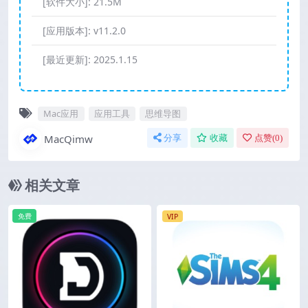
[软件大小]:
21.5M
[应用版本]:
v11.2.0
[最近更新]:
2025.1.15
Mac应用
应用工具
思维导图
MacQimw
分享
收藏
点赞(
0
)
相关文章
免费
VIP