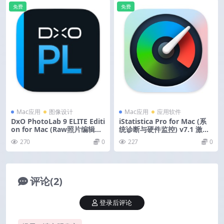
免费
免费
Mac应用
图像设计
Mac应用
应用软件
DxO PhotoLab 9 ELITE Editi
iStatistica Pro for Mac (系
on for Mac (Raw照片编辑器)
统诊断与硬件监控) v7.1 激活
v9.0.1.21 激活版
版
270
0
227
0
评论(2)
登录后评论