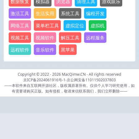
数据恢复
模拟器
浏览器
清理工具
游戏娱乐
激活工具
生活实用
系统工具
编程开发
网络工具
菜单栏工具
虚拟定位
虚拟机
视频工具
视频软件
解压工具
远程服务
远程软件
音乐软件
黑苹果
Copyright © 2022 - 2026
MacQimw.CN
- All rights reserved
京ICP备2024061916号-1
-
京公网安备11011502037803
——本软件来自互联网开源社区，版权属原著所有。仅供个人学习研究使用，如
有需要请购买正版。如有侵权，敬请来信联系我们，我们立即删除——