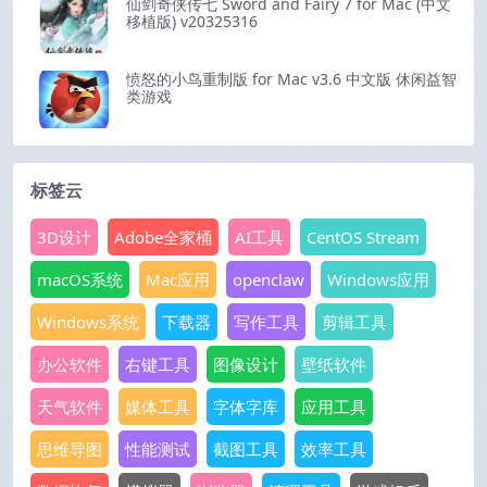
仙剑奇侠传七 Sword and Fairy 7 for Mac (中文
移植版) v20325316
愤怒的小鸟重制版 for Mac v3.6 中文版 休闲益智
类游戏
标签云
3D设计
Adobe全家桶
AI工具
CentOS Stream
macOS系统
Mac应用
openclaw
Windows应用
Windows系统
下载器
写作工具
剪辑工具
办公软件
右键工具
图像设计
壁纸软件
天气软件
媒体工具
字体字库
应用工具
思维导图
性能测试
截图工具
效率工具