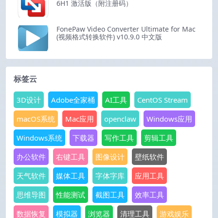
6H1 激活版（附注册码）
FonePaw Video Converter Ultimate for Mac
(视频格式转换软件) v10.9.0 中文版
标签云
3D设计
Adobe全家桶
AI工具
CentOS Stream
macOS系统
Mac应用
openclaw
Windows应用
Windows系统
下载器
写作工具
剪辑工具
办公软件
右键工具
图像设计
壁纸软件
天气软件
媒体工具
字体字库
应用工具
思维导图
性能测试
截图工具
效率工具
数据恢复
模拟器
浏览器
清理工具
游戏娱乐