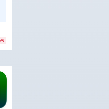
(
0
)