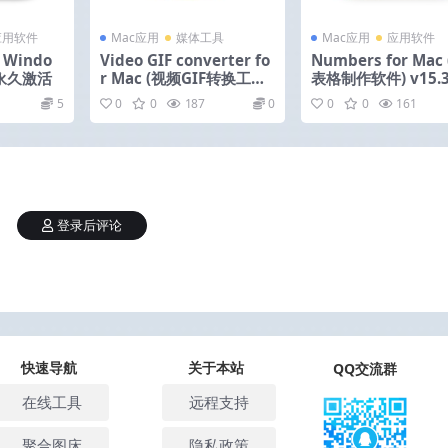
应用软件
Mac应用
媒体工具
Mac应用
应用软件
r Windo
Video GIF converter fo
Numbers for Mac
 永久激活
r Mac (视频GIF转换工具)
表格制作软件) v15.
v3.0 中文版
版
5
0
0
187
0
0
0
161
登录后评论
快速导航
关于本站
QQ交流群
在线工具
远程支持
聚合图床
隐私政策