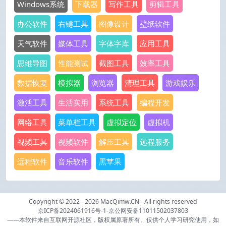
Windows系统
下载器
写作工具
剪辑工具
办公软件
右键工具
图像设计
壁纸软件
天气软件
媒体工具
字体字库
应用工具
思维导图
性能测试
截图工具
效率工具
数据恢复
模拟器
浏览器
清理工具
游戏娱乐
激活工具
生活实用
系统工具
编程开发
网络工具
菜单栏工具
虚拟定位
虚拟机
视频工具
视频软件
解压工具
远程服务
远程软件
音乐软件
黑苹果
Copyright © 2022 - 2026
MacQimw.CN
- All rights reserved
京ICP备2024061916号-1
-
京公网安备11011502037803
——本软件来自互联网开源社区，版权属原著所有。仅供个人学习研究使用，如