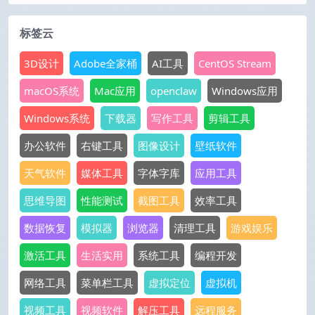
标签云
3D设计
Adobe全家桶
AI工具
CentOS Stream
macOS系统
Mac应用
openclaw
Windows应用
Windows系统
下载器
写作工具
剪辑工具
办公软件
右键工具
图像设计
壁纸软件
天气软件
媒体工具
字体字库
应用工具
思维导图
性能测试
截图工具
效率工具
数据恢复
模拟器
浏览器
清理工具
游戏娱乐
激活工具
生活实用
系统工具
编程开发
网络工具
菜单栏工具
虚拟定位
虚拟机
视频工具
视频软件
解压工具
远程服务