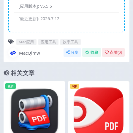
[应用版本]:
v5.5.5
[最近更新]:
2026.7.12
Mac应用
应用工具
效率工具
MacQimw
分享
收藏
点赞(
0
)
相关文章
免费
VIP