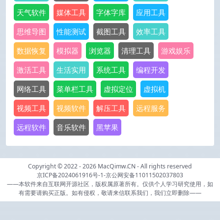
天气软件
媒体工具
字体字库
应用工具
思维导图
性能测试
截图工具
效率工具
数据恢复
模拟器
浏览器
清理工具
游戏娱乐
激活工具
生活实用
系统工具
编程开发
网络工具
菜单栏工具
虚拟定位
虚拟机
视频工具
视频软件
解压工具
远程服务
远程软件
音乐软件
黑苹果
Copyright © 2022 - 2026
MacQimw.CN
- All rights reserved
京ICP备2024061916号-1
-
京公网安备11011502037803
——本软件来自互联网开源社区，版权属原著所有。仅供个人学习研究使用，如
有需要请购买正版。如有侵权，敬请来信联系我们，我们立即删除——