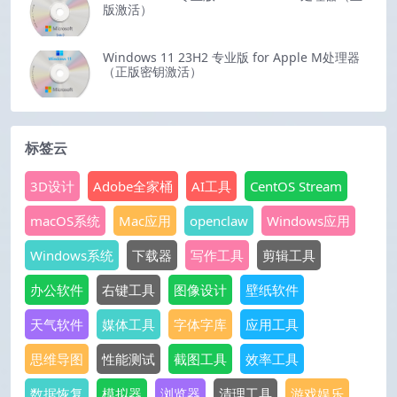
版激活）
Windows 11 23H2 专业版 for Apple M处理器
（正版密钥激活）
标签云
3D设计
Adobe全家桶
AI工具
CentOS Stream
macOS系统
Mac应用
openclaw
Windows应用
Windows系统
下载器
写作工具
剪辑工具
办公软件
右键工具
图像设计
壁纸软件
天气软件
媒体工具
字体字库
应用工具
思维导图
性能测试
截图工具
效率工具
数据恢复
模拟器
浏览器
清理工具
游戏娱乐