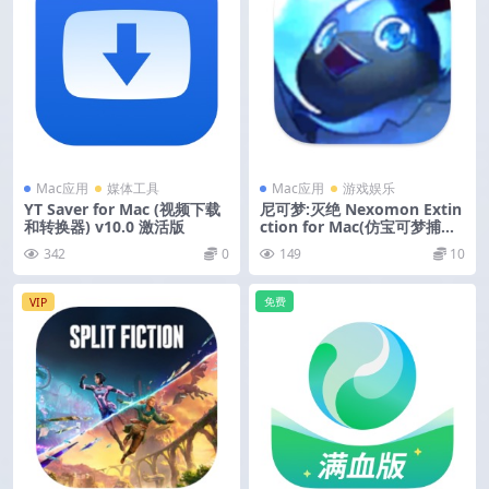
Mac应用
媒体工具
Mac应用
游戏娱乐
YT Saver for Mac (视频下载
尼可梦:灭绝 Nexomon Extin
和转换器) v10.0 激活版
ction for Mac(仿宝可梦捕获
养成类游戏) v1.1.2 中文版
342
0
149
10
免费
VIP