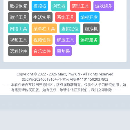
数据恢复
模拟器
浏览器
清理工具
游戏娱乐
激活工具
生活实用
系统工具
编程开发
网络工具
菜单栏工具
虚拟定位
虚拟机
视频工具
视频软件
解压工具
远程服务
远程软件
音乐软件
黑苹果
Copyright © 2022 - 2026
MacQimw.CN
- All rights reserved
京ICP备2024061916号-1
-
京公网安备11011502037803
——本软件来自互联网开源社区，版权属原著所有。仅供个人学习研究使用，如
有需要请购买正版。如有侵权，敬请来信联系我们，我们立即删除——