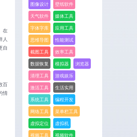
图像设计
壁纸软件
天气软件
媒体工具
字体字库
应用工具
。在
样人
思维导图
性能测试
更自
截图工具
效率工具
数据恢复
模拟器
浏览器
清理工具
游戏娱乐
数百
激活工具
生活实用
的情
系统工具
编程开发
网络工具
菜单栏工具
虚拟定位
虚拟机
视频工具
视频软件