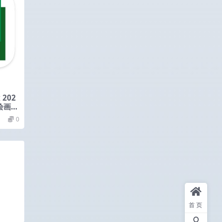
 202
字绘画和
.3.49
0
首页