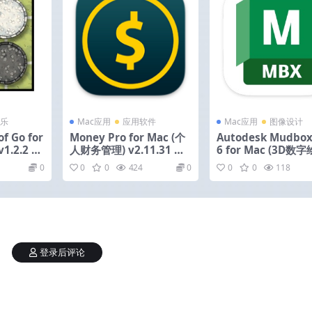
乐
Mac应用
应用软件
Mac应用
图像设计
f Go for
Money Pro for Mac (个
Autodesk Mudbox
1.2.2 激
人财务管理) v2.11.31 中
6 for Mac (3D数
文版
雕刻软件) v2026.1.0
0
0
0
424
0
0
0
118
中文版
登录后评论