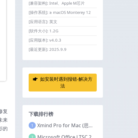
[兼容架构]:
Intel、Apple M芯片
[操作系统]:
≥ macOS Monterey 12
[应用语言]:
英文
[软件大小]:
1.2G
[应用版本]:
v4.0.3
[最近更新]:
2025.9.9
如安装时遇到报错-解决方
法
修复
下载排行榜
未来
Xmind Pro for Mac (思维导图软件) v26.04.01337 永久激活版
1
影的
Microsoft Office LTSC 2024 for Mac (Office全家桶) v16.111.2 中文激活版
2