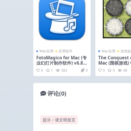
Mac应用
应用软件
Mac应用
游戏娱
FotoMagico for Mac (专
The Conquest o
业幻灯片制作软件) v6.8.2
Mac (围棋游戏) v
激活版
活版
0
1
383
0
0
0
48
评论(0)
提示：请文明发言