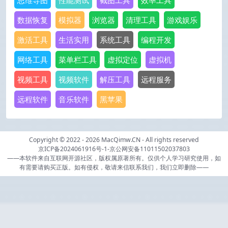
思维导图
性能测试
截图工具
效率工具
数据恢复
模拟器
浏览器
清理工具
游戏娱乐
激活工具
生活实用
系统工具
编程开发
网络工具
菜单栏工具
虚拟定位
虚拟机
视频工具
视频软件
解压工具
远程服务
远程软件
音乐软件
黑苹果
Copyright © 2022 - 2026
MacQimw.CN
- All rights reserved
京ICP备2024061916号-1
-
京公网安备11011502037803
——本软件来自互联网开源社区，版权属原著所有。仅供个人学习研究使用，如
有需要请购买正版。如有侵权，敬请来信联系我们，我们立即删除——