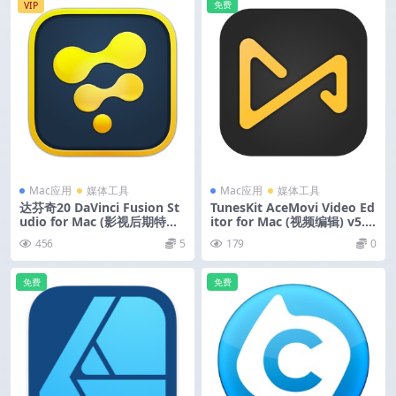
免费
VIP
Mac应用
媒体工具
Mac应用
媒体工具
达芬奇20 DaVinci Fusion St
TunesKit AceMovi Video Ed
udio for Mac (影视后期特效
itor for Mac (视频编辑) v5.5.
合成) v20.2.2 中文版
0 激活版
456
5
179
0
免费
免费