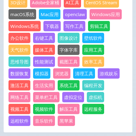
3D设计
Adobe全家桶
AI工具
CentOS Stream
macOS系统
Mac应用
openclaw
Windows应用
Windows系统
下载器
写作工具
剪辑工具
办公软件
右键工具
图像设计
壁纸软件
天气软件
媒体工具
字体字库
应用工具
思维导图
性能测试
截图工具
效率工具
数据恢复
模拟器
浏览器
清理工具
游戏娱乐
激活工具
生活实用
系统工具
编程开发
网络工具
菜单栏工具
虚拟定位
虚拟机
视频工具
视频软件
解压工具
远程服务
远程软件
音乐软件
黑苹果