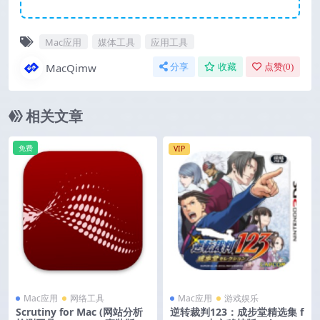
Mac应用
媒体工具
应用工具
MacQimw
分享
收藏
点赞(
0
)
相关文章
免费
VIP
Mac应用
网络工具
Mac应用
游戏娱乐
Scrutiny for Mac (网站分析
逆转裁判123：成步堂精选集 f