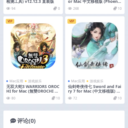
检测工具) v12.12.3 直装版
or Mac 中文移植版 (Phoenix
Wright- Ace Attorney Trilo
94
0
268
10
gy)
VIP
VIP
Mac应用
游戏娱乐
Mac应用
游戏娱乐
无双大蛇3 WARRIORS OROC
仙剑奇侠传七 Sword and Fai
HI for Mac (無雙OROCHI 蛇
ry 7 for Mac (中文移植版) v2
魔3) v1.0.0.9 全DLC
0325316
80
10
72
10
评论(0)