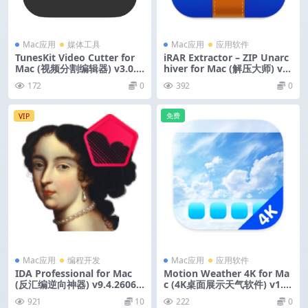
Mac应用
媒体工具
Mac应用
应用软件
TunesKit Video Cutter for
iRAR Extractor – ZIP Unarc
Mac (视频分割编辑器) v3.0.0
hiver for Mac (解压大师) v9.
激活版
2 激活版
172
0
392
0
免费
VIP
Mac应用
编程开发
Mac应用
应用软件
IDA Professional for Mac
Motion Weather 4K for Ma
(反汇编逆向神器) v9.4.26061
c (4K桌面展示天气软件) v1.2.
0 激活版
1 激活版
921
10
222
0