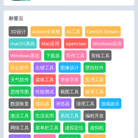
标签云
3D设计
Adobe全家桶
AI工具
CentOS Stream
macOS系统
Mac应用
openclaw
Windows应用
Windows系统
下载器
写作工具
剪辑工具
办公软件
右键工具
图像设计
壁纸软件
天气软件
媒体工具
字体字库
应用工具
思维导图
性能测试
截图工具
效率工具
数据恢复
模拟器
浏览器
清理工具
游戏娱乐
激活工具
生活实用
系统工具
编程开发
网络工具
菜单栏工具
虚拟定位
虚拟机