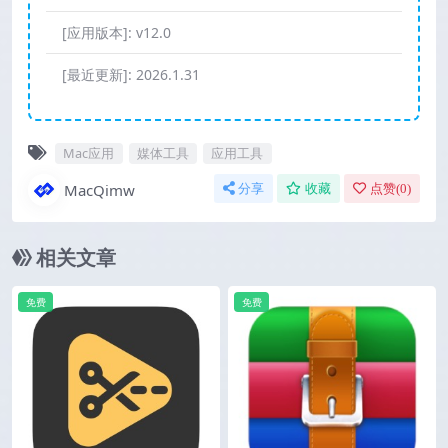
[应用版本]:
v12.0
[最近更新]:
2026.1.31
Mac应用
媒体工具
应用工具
MacQimw
分享
收藏
点赞(
0
)
相关文章
免费
免费