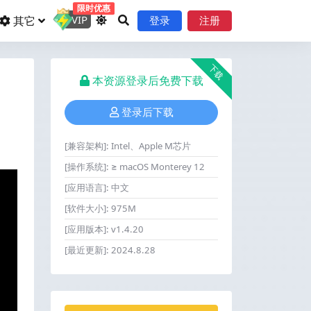
限时优惠
VIP
其它
登录
注册
下载
本资源登录后免费下载
登录后下载
[兼容架构]:
Intel、Apple M芯片
[操作系统]:
≥ macOS Monterey 12
[应用语言]:
中文
[软件大小]:
975M
[应用版本]:
v1.4.20
[最近更新]:
2024.8.28