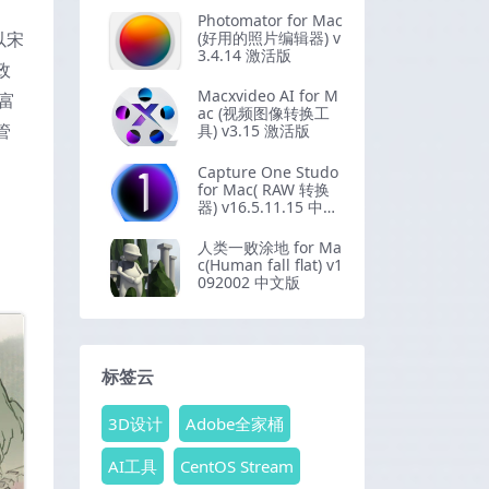
Photomator for Mac
以宋
(好用的照片编辑器) v
3.4.14 激活版
政
Macxvideo AI for M
富
ac (视频图像转换工
管
具) v3.15 激活版
Capture One Studo
for Mac( RAW 转换
器) v16.5.11.15 中文
版
人类一败涂地 for Ma
c(Human fall flat) v1
092002 中文版
标签云
3D设计
Adobe全家桶
AI工具
CentOS Stream