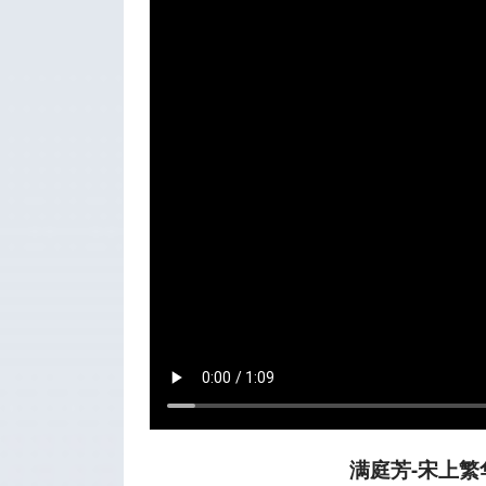
满庭芳-宋上繁华