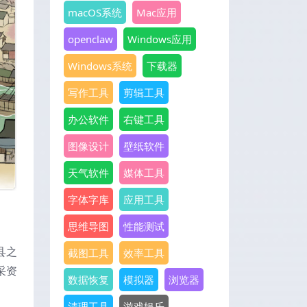
macOS系统
Mac应用
openclaw
Windows应用
Windows系统
下载器
写作工具
剪辑工具
办公软件
右键工具
图像设计
壁纸软件
天气软件
媒体工具
字体字库
应用工具
思维导图
性能测试
县之
截图工具
效率工具
采资
数据恢复
模拟器
浏览器
清理工具
游戏娱乐