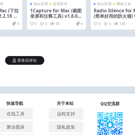
件
Mac应用
应用软件
Mac应用
网络工具
 Mac (下拉
1Capture for Mac (截图
Radio Silence for
2.18 中
录屏和注释工具) v1.8.0
(简单好用的防火墙) v
激活版
激活版
0
0
0
65
0
0
0
149
登录后评论
快速导航
关于本站
QQ交流群
在线工具
远程支持
聚合图床
隐私政策