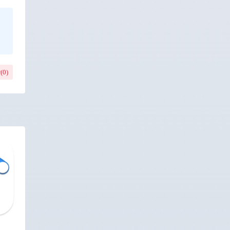
(
0
)