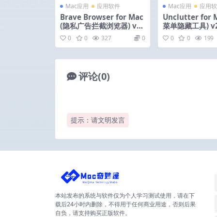
Mac应用
应用软件
Mac应用
应用软
Brave Browser for Mac
Unclutter for
(隐私广告拦截浏览器) v1.
菜单隐藏工具) v2.
73.100 正式版
文版
0
0
327
0
0
0
199
评论(0)
提示：请文明发言
本站发布的系统与软件仅为个人学习测试使用，请在下
载后24小时内删除，不得用于任何商业用途，否则后果
自负，请支持购买正版软件。