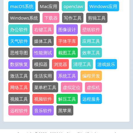
macOS系统
Mac应用
openclaw
Windows应用
Windows系统
下载器
写作工具
剪辑工具
办公软件
右键工具
图像设计
壁纸软件
天气软件
媒体工具
字体字库
应用工具
思维导图
性能测试
截图工具
效率工具
数据恢复
模拟器
浏览器
清理工具
游戏娱乐
激活工具
生活实用
系统工具
编程开发
网络工具
菜单栏工具
虚拟定位
虚拟机
视频工具
视频软件
解压工具
远程服务
远程软件
音乐软件
黑苹果